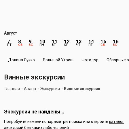
Август
7
8
9
10
11
12
13
14
15
16
1
ПТ
СБ
ВС
ПН
ВТ
СР
ЧТ
ПТ
СБ
ВС
П
Долина Сукко
Большой Утриш
Фото тур
Обзорные э
Винные экскурсии
Главная
Анапа
Экскурсии
Винные экскурсии
Экскурсии не найдены…
Попробуйте изменить параметры поиска или откройте
каталог
экскурсий
без каких либо условий.