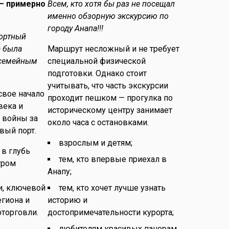
– примерно
Всем, кто хотя бы раз не посещал
именно обзорную экскурсию по
городу Анапа!!!
рортный
а была
Маршрут несложный и не требует
 семейным
специальной физической
подготовки. Однако стоит
учитывать, что часть экскурсии
свое начало
проходит пешком — прогулка по
века и
историческому центру занимает
о войны за
около часа с остановками.
вый порт.
взрослым и детям;
 в глубь
тем, кто впервые приехал в
тром
Анапу;
и, ключевой
тем, кто хочет лучше узнать
гиона и
историю и
торговли.
достопримечательности курорта;
любителям красивых панорам