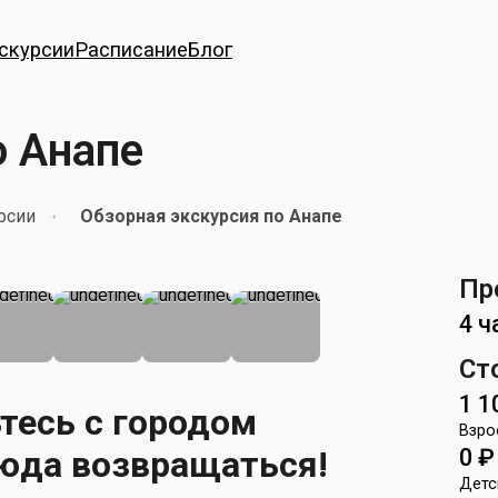
скурсии
Расписание
Блог
о Анапе
рсии
Обзорная экскурсия по Анапе
Пр
4 ч
Ст
1 1
тесь с городом
Взро
сюда возвращаться!
0
₽
Детс