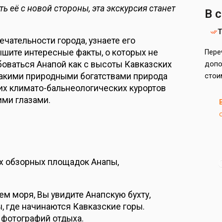
ь её с новой стороны, эта экскурсия станет
В 
чательности города, узнаете его
ышите интересные факты, о которых не
Пере
оваться Анапой как с высоты Кавказских
допо
м, какими природными богатствами природа
стои
ших климато-бальнеологических курортов
ими глазами.
ых обзорных площадок Анапы,
м моря, Вы увидите Анапскую бухту,
ы, где начинаются Кавказские горы.
 фотографий отдыха.