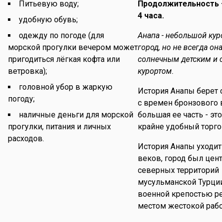
Питьевую воду;
Продолжительность 
4 часа.
удобную обувь;
одежду по погоде (для
Анапа - небольшой ку
морской прогулки вечером может
город, но не всегда он
пригодиться лёгкая кофта или
солнечным детским и
ветровка);
курортом.
головной убор в жаркую
История Анапы берет 
погоду;
с времен бронзового 
наличные деньги для морской
большая ее часть - эт
прогулки, питания и личных
крайне удобный торго
расходов.
История Анапы уходит
веков, город был цен
северных территорий
мусульманской Турци
военной крепостью ре
местом жестокой рабо