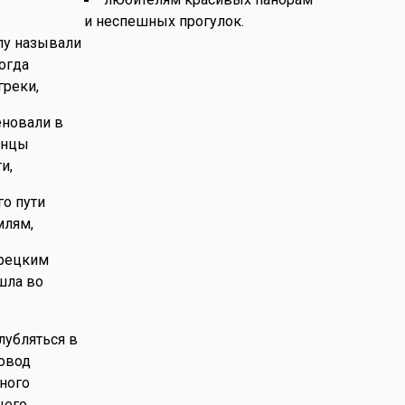
и неспешных прогулок.
пу называли
огда
греки,
еновали в
янцы
и,
о пути
млям,
урецким
шла во
лубляться в
совод
ного
щего