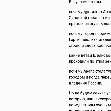
Вы узнаете о том:
почему древнюю Ана
Синдской гаванью и к
пришли на эту землю 
почему город переим
Горгиппию, как италь
строили здесь крепост
какие ветви Шелковог
проходили по этим зе
почему Анапа стала т
городом и когда пере
владения России.
Но не будем сейчас уг
историю, наш экскур
поведает вам очень м
интересного и ломаю