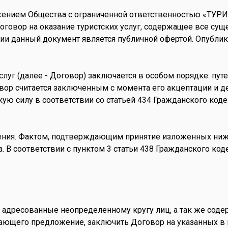
ожением Общества с ограниченной ответственностью «Т
говор на оказание туристских услуг, содержащее все сущ
ции данный документ является публичной офертой. Опубл
услуг (далее - Договор) заключается в особом порядке: пу
вор считается заключенным с момента его акцептации и д
кую силу в соответствии со статьей 434 Гражданского ко
ения. Фактом, подтверждающим принятие изложенных ниж
та. В соответствии с пунктом 3 статьи 438 Гражданского 
 адресованные неопределенному кругу лиц, а так же сод
лающего предложение, заключить Договор на указанных в 