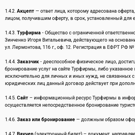
1.4.2.
Акцепт
— ответ лица, которому адресована оферта
лицом, получившим оферту, в срок, установленный для 
1.4.3.
Турфирма
- Общество с ограниченной ответстве
Зинченко Игоря Витальевича, действующего на основании
ул. Лермонтова, 116 г., оф. 12. Регистрация в ЕФРТ РФ №
1.4.4.
Заказчик
- дееспособное физическое лицо, достиг
бронирование услуг на сайте Турфирмы, либо указанное 
исключительно для личных и иных нужд, не связанных 
юридических лиц данный договор действует при дополн
1.4.5.
Сайт
– информационный ресурс Турфирмы в инфор
осуществляется непосредственное бронирование турист
1.4.6.
Заказ или бронирование
— должным образом оформ
1.4.7.
Ваучер
(электронный билет) – документ, направля