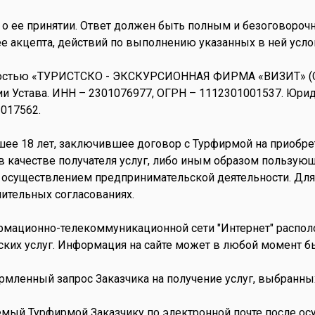
, о ее принятии. Ответ должен быть полным и безоговоро
ее акцепта, действий по выполнению указанных в ней усло
нностью «ТУРИСТСКО - ЭКСКУРСИОННАЯ ФИРМА «ВИЗИТ» (О
 Устава. ИНН – 2301076977, ОГРН – 1112301001537. Юридич
 017562.
шее 18 лет, заключившее договор с Турфирмой на приобре
в качестве получателя услуг, либо иным образом пользующ
с осуществлением предпринимательской деятельности. Для
ительных согласованиях.
мационно-телекоммуникационной сети "Интернет" распол
ских услуг. Информация на сайте может в любой момент б
ленный запрос Заказчика на получение услуг, выбранных 
емый Турфирмой Заказчику по электронной почте после ос