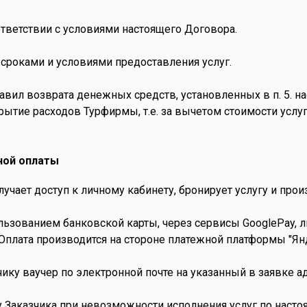
ответствии с условиями настоящего Договора.
 сроками и условиями предоставления услуг.
равил возврата денежных средств, установленных в п. 5.
окрытие расходов Турфирмы, т.е. за вычетом стоимости усл
нной оплаты
олучает доступ к личному кабинету, бронирует услугу и прои
ользованием банковской карты, через сервисы GooglePay,
Оплата производится на стороне платежной платформы "Ян
ику ваучер по электронной почте на указанный в заявке ад
вку Заказчика при невозможности исполнения услуг по нас