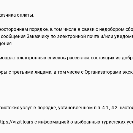
казчика оплаты.
одностороннем порядке, в том числе в связи с недобором 
о сообщения Заказчику по электронной почте и/или увед
щения.
омощью электронных списков рассылки, состоящих из добр
оворы с третьими лицами, в том числе с Организаторами э
стских услуг в порядке, установленном п.п. 4.1., 4.2. наст
ttps://vizit.tours
с информацией о выбранных туристских усл