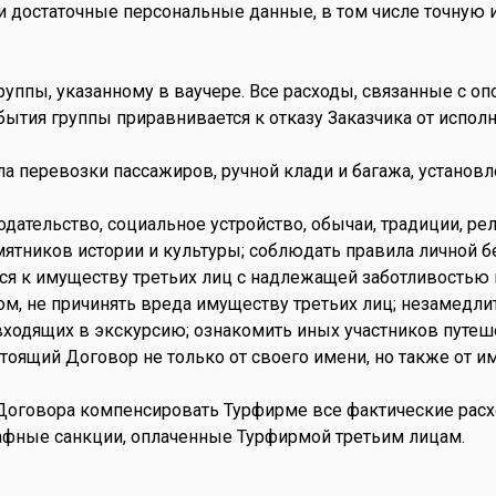
 и достаточные персональные данные, в том числе точную
руппы, указанному в ваучере. Все расходы, связанные с оп
тбытия группы приравнивается к отказу Заказчика от испол
ила перевозки пассажиров, ручной клади и багажа, устан
нодательство, социальное устройство, обычаи, традиции, 
ятников истории и культуры; соблюдать правила личной б
ся к имуществу третьих лиц с надлежащей заботливостью
м, не причинять вреда имуществу третьих лиц; незамедл
входящих в экскурсию; ознакомить иных участников путеш
тоящий Договор не только от своего имени, но также от им
я Договора компенсировать Турфирме все фактические рас
рафные санкции, оплаченные Турфирмой третьим лицам.